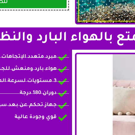
للط
ع بالهواء البارد والن
مبرد متعدد الإتجاهات
هواء بارد ومنعش لل
3 مستويات لسرعة المبرد
دوران 180 درجة
جهاز تحكم عن بعد سي
قوي وجودة عالية