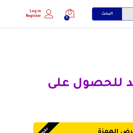
Log in
البحث
Register
0
د للحصول على
ف
رض الهمزة