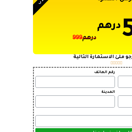
قط ب
درهم
درهم
999
و ملئ الاستمارة التالية





رقم الهاتف
المدينة