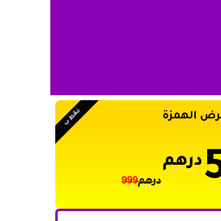
ف
قط ب
رض الهمزة
درهم
درهم
999