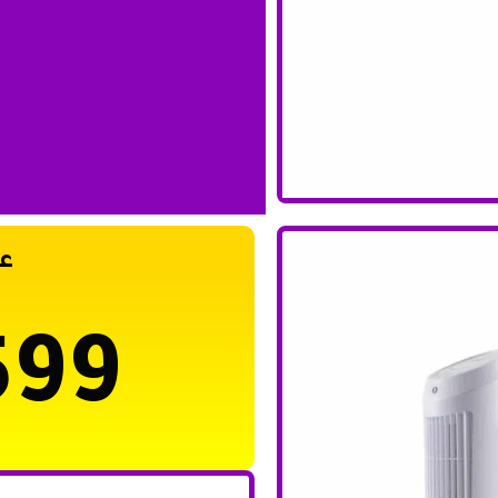
ع
599