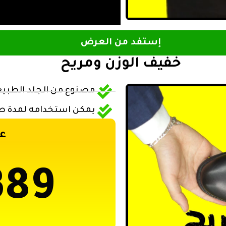
إستفد من العرض
خفيف الوزن ومريح
مصنوع من الجلد الطبي
يمكن استخدامه لمدة ط
ع
389