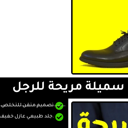
سميلة مريحة للرجل
تصميم متقن للتخلص من
.جلد طبيعي عازل خفيف