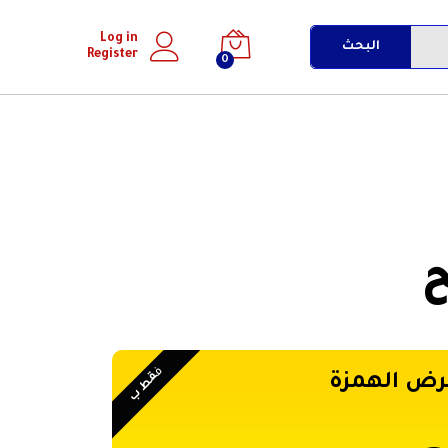
Log in
البحث
Register
0
ف
قط ب
رض الهمزة