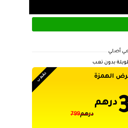
عي أصلي
ويلة بدون تعب
ف
قط ب
رض الهمزة
درهم
درهم
799