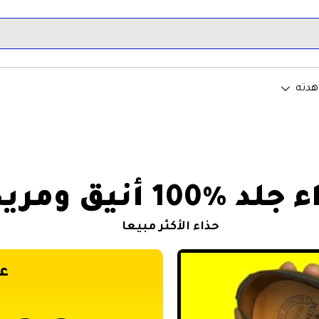
هدته
د %100 أنيق ومريح
حذاء الأكثر مبيعا
ع