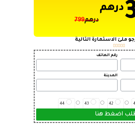
درهم
درهم
799
و ملئ الاستمارة التالية





رقم الهاتف
المدينة
44
43
42
لب اضغط هنا