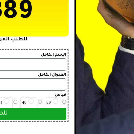
389
للطلب المرج
الإسم الكامل
العنوان الكامل
قياس
41
40
39
للط