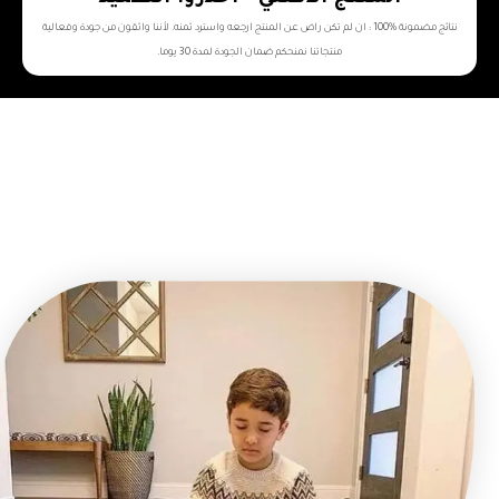
نتائج مضمونة %100 : ان لم تكن راض عن المنتج ارجعه واسترد ثمنه. لأننا واثقون من جودة وفعالية
منتجاتنا نمنحكم ضمان الجودة لمدة 30 يوما.