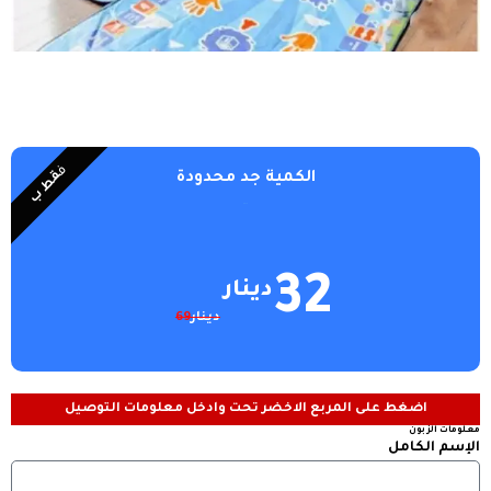
ف
قط ب
الكمية جد محدودة
6514
32
دينار
دينار
69
اضغط على المربع الاخضر تحت وادخل معلومات التوصيل
معلومات الزبون
الإسم الكامل