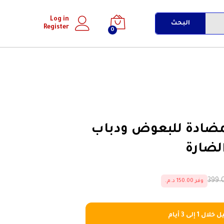
إضافة إلى السلة
Log in
البحث
Register
0
مضادة للبعوض ودباب
لضارة
وفر 150.00 د.م.
ل 1 إلى 3 أيام