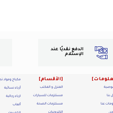
الدفع نقديًا عند
الإستلام
لومات
الأقسام
مكياج ومواد تج
وصية
المنزل و المكتب
أزياء نسائية
 بنا
مستلزمات للسيارات
ازياء رجالية
مات عنا
مستلزمات الصحة
ألعاب
حن
إلكترونيات
الكمبيوتر