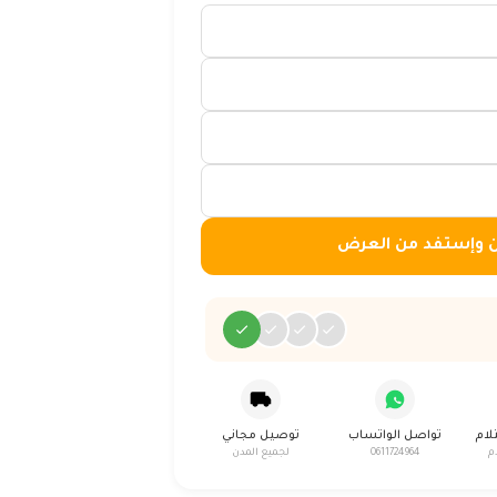
ن وإستفد من العرض
لام
تواصل الواتساب
توصيل مجاني
م
0611724964
لجميع المدن