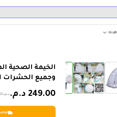
ض ودباب وجميع الحشرات الضارة
هدته
›
الخيمة الصحية ال
وجميع الحشرات ا
249.00 د.م.
د.م.399.00
توصيل خلا