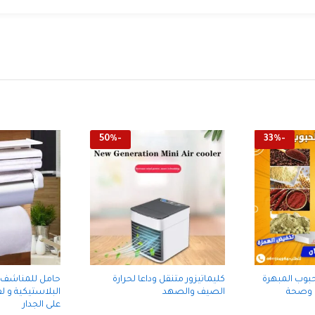
50
%
-
33
%
-
حبوب المبهرة
كليماتيزور متنقل وداعا لحرارة
حامل للمناشف ا
 وصحة
الصيف والصهد
البلاستيكية و لف
على الجدار