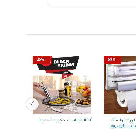
25
%
-
59
%
-
لورقية وللفائف
آلة الحلويات البسكويت العجيبة
المكواة السح
ائف الألومنيوم
السريعة