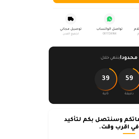
لام
تواصل الواتساب
توصيل مجاني
م
0611724964
لجميع المدن
حدود!
ينتهي خلال:
39
59
دقيقة
ثانية
تكم وسنتصل بكم لتأكيد
ي اقرب وقت.