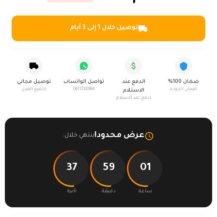
توصيل خلال 1 إلى 3 أيام
ضمان 100%
الدفع عند
تواصل الواتساب
توصيل مجاني
ضمان الجودة
0611724964
لجميع المدن
الاستلام
ادفع عند الاستلام
عرض محدود!
ينتهي خلال:
37
59
01
ساعة
دقيقة
ثانية