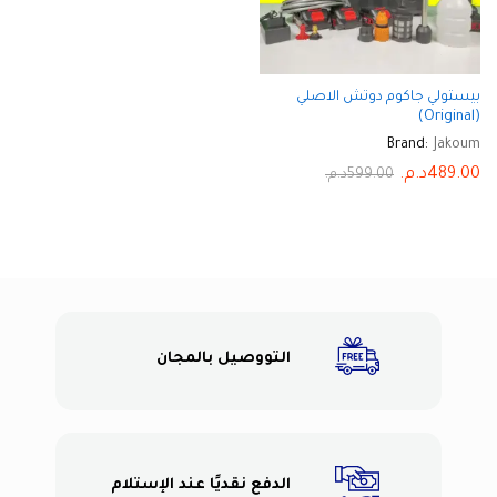
بيستولي جاكوم دوتش الاصلي
(Original)
Brand:
Jakoum
489.00
د.م.
599.00
د.م.
التووصيل بالمجان
الدفع نقديًا عند الإستلام