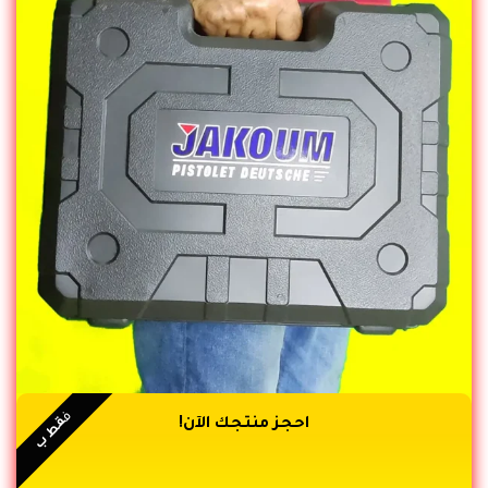
ف
قط ب
احجز منتجك الآن!