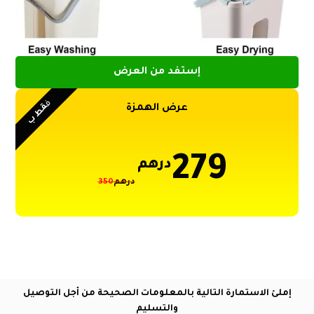
إستفد من العرض
ف
قط ب
عرض الهمزة
279
درهم
درهم
350
إملئ الاستمارة التالية بالمعلومات الصحيحة من أجل التوصيل
والتسليم