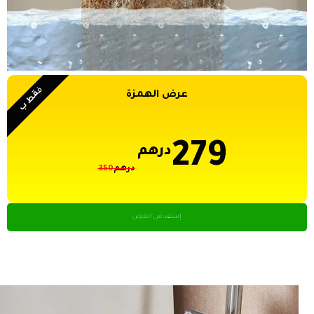
ف
قط ب
عرض الهمزة
279
درهم
درهم
350
إستفد من العرض