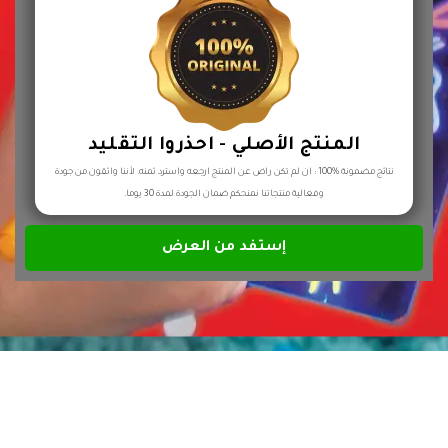
المنتج الأصلي - احذروا التقليد
نتائج مضمونة %100 : ان لم تكن راض عن المنتج ارجعه واسترد ثمنه. لأننا واثقون من جودة
وفعالية منتجاتنا نمنحكم ضمان الجودة لمدة 30 يوما.
إستفد من العرض