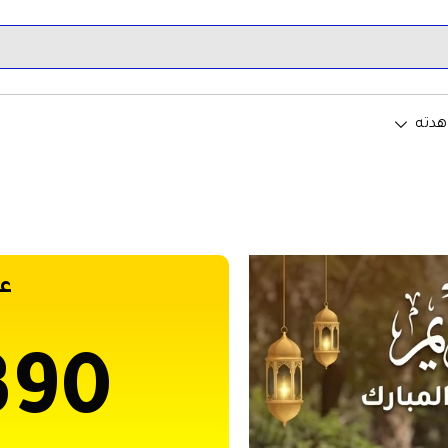
هدته
ع
390