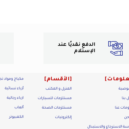
الدفع نقديًا عند
الإستلام
لومات
الأقسام
مكياج ومواد تج
أزياء نسائية
وصية
المنزل و المكتب
ازياء رجالية
 بنا
مستلزمات للسيارات
ألعاب
مات عنا
مستلزمات الصحة
الكمبيوتر
حن
إلكترونيات
ة الاسترجاع والاستبدال