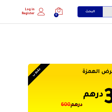
Log in
البحث
Register
0
ف
قط ب
رض الهمزة
درهم
درهم
600