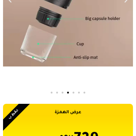
ف
قط ب
عرض الهمزة