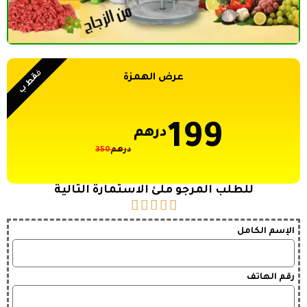
ف
قط ب
عرض الهمزة
199
درهم
درهم
350
للطلب المرجو ملئ الاستمارة التالية





الإسم الكامل
رقم الهاتف