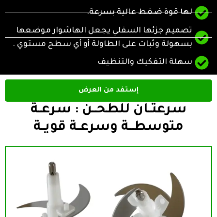
لها قوة ضغط عالية بسرعة.
تصميم جزئها السفلي يجعل الهاشوار موضعها
بسهولة وثبات على الطاولة أو أي سطح مستوي .
سهلة التفكيك والتنظيف
إستفد من العرض
سرعتــان للطحـــن : سرعــة
متوسطـــة وسرعــة قويــة