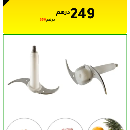
249
درهم
درهم
350