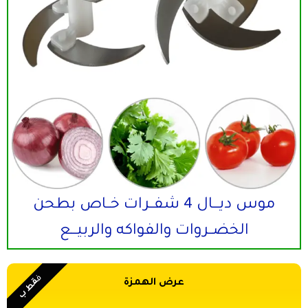
موس ديـــال 4 شفــرات خــاص بطحن
الخضــروات والفواكه والربيـــع
ف
قط ب
عرض الهمزة