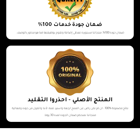
ضمان جودة خدمات 100%
ضمان جودة 100%، منتجاتنا مستوردة تعطي إضافة وتقوم بوظيفتها كما هو مذكور بالوصف.
المنتج الأصلي - احذروا التقليد
نتائج مضمونة %100 : ان لم تكن راض عن المنتج ارجعه واسترد ثمنه. لأننا واثقون من جودة وفعالية
منتجاتنا نمنحكم ضمان الجودة لمدة 30 يوما.