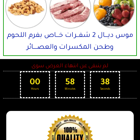
موس ديـــال 2 شفــرات خـــاص بفرم اللحوم
وطحن المكسرات والعصــــائر
لم يتبقى عن انتهاء العرض سوى
00
58
38
Hours
Minutes
Seconds