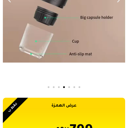
ف
قط ب
عرض الهمزة