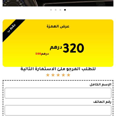
ف
قط ب
عرض الهمزة
320
درهم
درهم
599
للطلب المرجو ملئ الاستمارة التالية
★
★
★
★
★
الإسم الكامل
رقم الهاتف