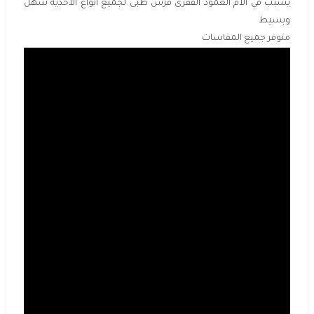
يسبب في الام العمود الفقرى فرش طبى لجميع انواع الاحذية سهل
وبسيط
متوفر جميع المقاسات