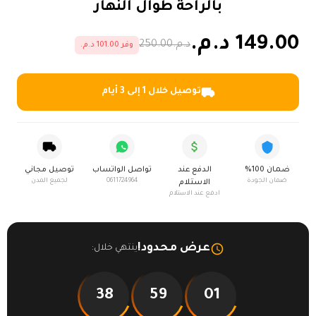
بالراحة طوال النهار
149.00 د.م.
د.م.250.00
وفر 101.00 د.م.
توصيل خلال 1 إلى 3 أيام
ضمان 100%
الدفع عند
تواصل الواتساب
توصيل مجاني
ضمان الجودة
0611724964
لجميع المدن
الاستلام
ادفع عند الاستلام
عرض محدود!
ينتهي خلال:
37
59
01