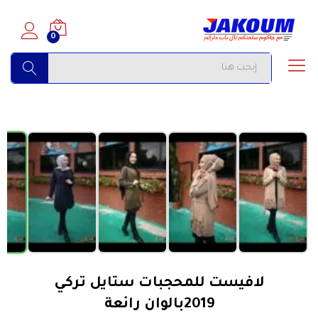
0
البحث
›
‹
الأكثر مبيعاً
لافيست للمحجبات ستايل تركي
2019بالوان رائعة