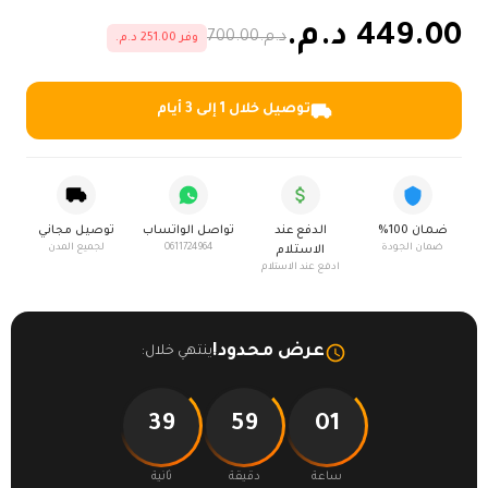
449.00 د.م.
د.م.700.00
وفر 251.00 د.م.
توصيل خلال 1 إلى 3 أيام
ضمان 100%
الدفع عند
تواصل الواتساب
توصيل مجاني
ضمان الجودة
0611724964
لجميع المدن
الاستلام
ادفع عند الاستلام
عرض محدود!
ينتهي خلال:
39
59
01
ساعة
دقيقة
ثانية