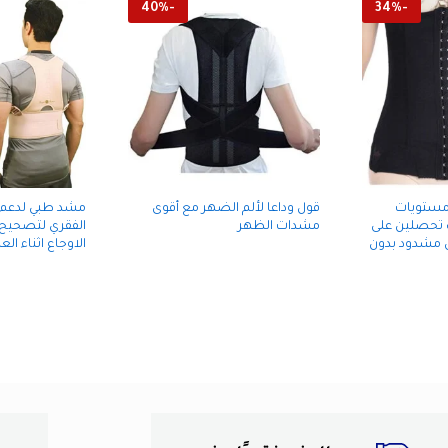
40
%
-
34
%
-
مستويات
قول وداعا لألم الضهر مع أقوى
مشد طبي لدعم 
 تحصلين على
مشدات الظهر
الفقري لتصحيح 
مشدود بدون
الاوجاع اثناء ا