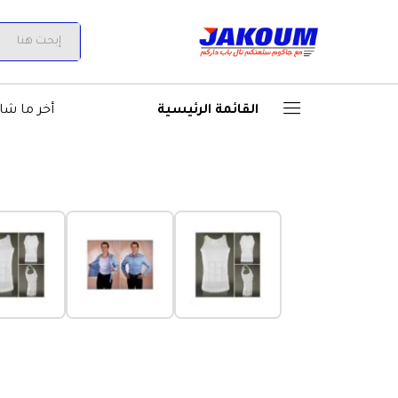
قميص التنحيف Slim N lift
الوصف
All
القائمة الرئيسية
أخر ما شا
‹
الأكثر مبيعاً