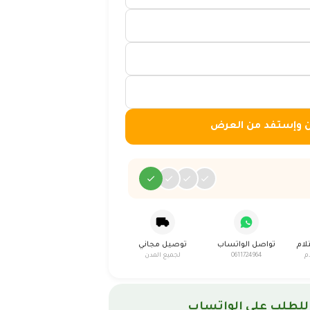
ن وإستفد من العرض
لام
تواصل الواتساب
توصيل مجاني
م
0611724964
لجميع المدن
للطلب على الواتساب