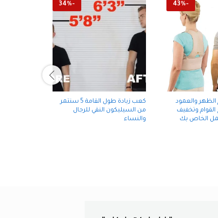
34
%
-
43
%
-
الظهر والعمود
كعب زيادة طول القامة 5 سنتمر
ماتحتاجه قد
القوام وتخفيف
من السيليكون النقي للرجال
القدم
لعمل الخاص بك
والنساء