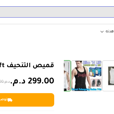
هدته
›
قميص التنحيف Slim N lift
299.00 د.م.
د.م.449.00
توصيل خلا