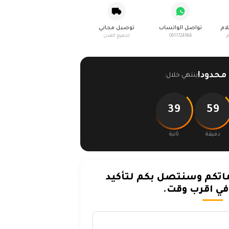
لام
تواصل الواتساب
توصيل مجاني
م
0611724964
لجميع المدن
حدود!
ينتهي خلال:
39
59
دقيقة
ثانية
تكم وسنتصل بكم لتأكيد
ي اقرب وقت.