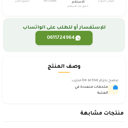
ضمان الجودة
0611724964
لجميع المدن
الاستلام
ادفع عند الاستلام
للإستفسار أو للطلب على الواتساب
0611724964
وصف المنتج
ينصح بحزام be active مجرب
ملحقات متعددة في
العلبة
منتجات مشابهة