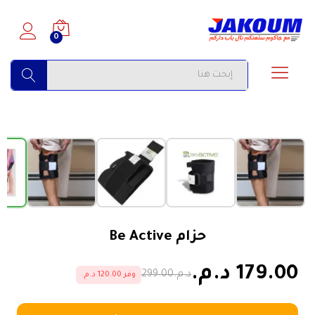
0
البحث
›
‹
الأكثر مبيعاً
حزام Be Active
179.00 د.م.
د.م.299.00
وفر 120.00 د.م.