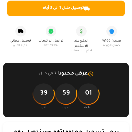
توصيل خلال 1 إلى 3 أيام
ضمان 100%
الدفع عند
تواصل الواتساب
توصيل مجاني
ضمان الجودة
0611724964
لجميع المدن
الاستلام
ادفع عند الاستلام
عرض محدود!
ينتهي خلال:
39
59
01
ساعة
دقيقة
ثانية