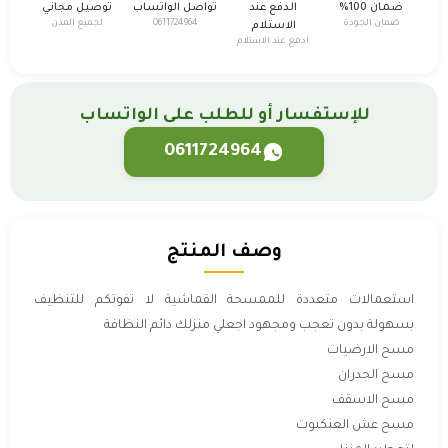
ضمان 100%
الدفع عند
تواصل الواتساب
توصيل مجاني
ضمان الجودة
0611724964
لجميع المدن
الاستلام
ادفع عند الاستلام
للإستفسار أو للطلب على الواتساب
0611724964
وصف المنتج
استعمالات متعددة للممسحة القماشية لا تفوتكم للتنظيف
بسهولة بدون تعجب ومجهود اجعلي منزلك دائم النظافة
مسح الارضيات
مسح الجدران
مسح الاسقف
مسح عش العنكبوت