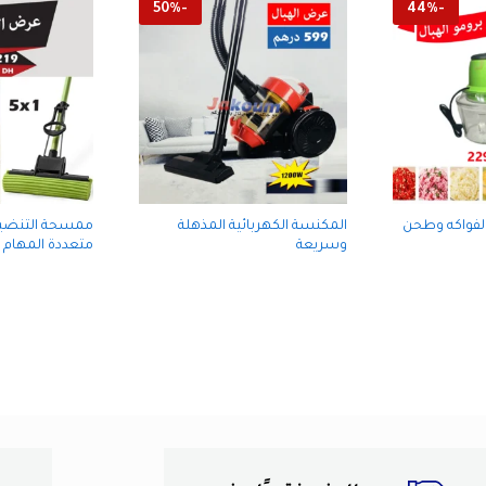
50
%
-
44
%
-
الفواكه وطحن
المكنسة الكهربائية المذهلة
وسريعة
متعددة المهام