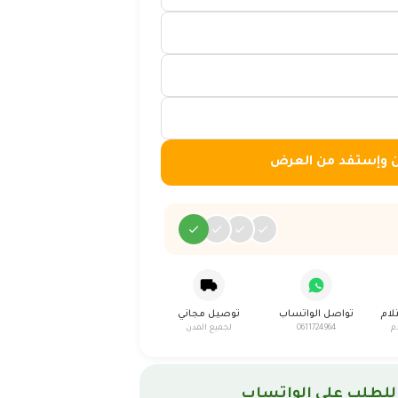
ن وإستفد من العرض
لام
تواصل الواتساب
توصيل مجاني
م
0611724964
لجميع المدن
للطلب على الواتساب