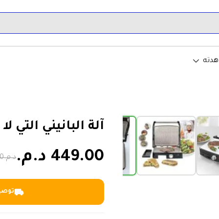
ي كل مطبخ
هدته
›
آلة البانيني التي 
449.00 د.م.
د.م.799.00
توصيل خلا