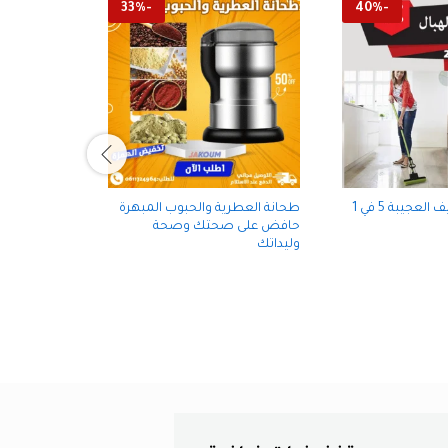
33
%
-
40
%
-
ممسحة التنضيف العجيبة 5 في 1
طحانة العطرية والحبوب المبهرة
حامل للمناش
حافض على صحتك وصحة
البلاستيكية 
وليداتك
على الجدار