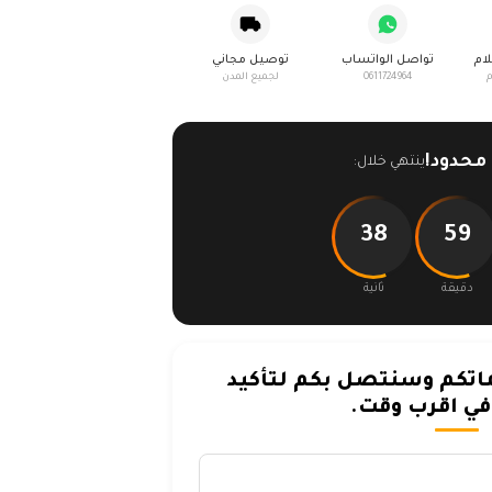
لام
تواصل الواتساب
توصيل مجاني
م
0611724964
لجميع المدن
حدود!
ينتهي خلال:
38
59
دقيقة
ثانية
تكم وسنتصل بكم لتأكيد
ي اقرب وقت.