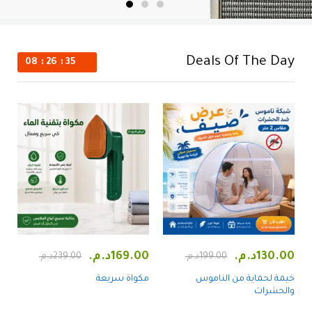
Deals Of The Day
08
26
34
130.00
د.م.
169.00
د.م.
0
199.00
د.م.
239.00
د.م.
خيمة لحماية من الناموس
مكواة سريعة
م
والحشرات
ا