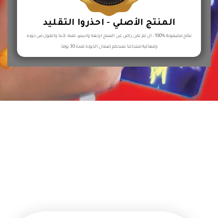
المنتج الأصلي - احذروا التقليد
نتائج مضمونة %100 : ان لم تكن راض عن المنتج ارجعه واسترد ثمنه. لأننا واثقون من جودة
وفعالية منتجاتنا نمنحكم ضمان الجودة لمدة 30 يوما.