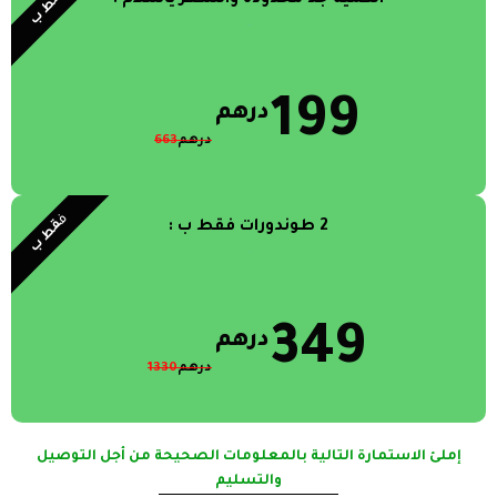
قط ب
6152
199
درهم
درهم
663
ف
قط ب
2 طوندورات فقط ب :
6152
349
درهم
درهم
1330
إملئ الاستمارة التالية بالمعلومات الصحيحة من أجل التوصيل
والتسليم